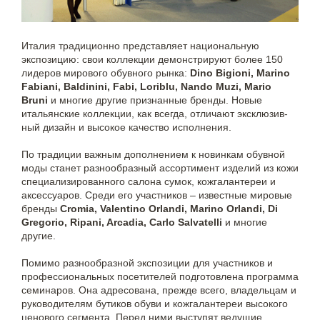
Италия традиционно представ­ляет националь­ную
экспози­цию: свои коллек­ции демонст­ри­руют более 150
лидеров мирового обувного рынка:
Dino Bigioni, Marino
Fabiani, Baldinini, Fabi, Loriblu, Nando Muzi, Mario
Bruni
и многие другие признан­ные бренды. Новые
итальян­ские коллек­ции, как всегда, отличают эксклю­зив­
ный дизайн и высокое качество исполнения.
По традиции важным дополне­нием к новинкам обувной
моды станет разнооб­раз­ный ассорти­мент изделий из кожи
специализи­ро­ван­ного салона сумок, кожгалан­те­реи и
аксессуаров. Среди его участников – известные мировые
бренды
Cromia, Valentino Orlandi, Marino Orlandi, Di
Gregorio, Ripani, Arcadia, Carlo Salvatelli
и многие
другие.
Помимо разнообразной экспозиции для участников и
профессиональных посетителей подготовлена программа
семинаров. Она адресована, прежде всего, владельцам и
руководителям бутиков обуви и кожгалантереи высокого
ценового сегмента. Перед ними выступят ведущие