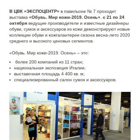
В ЦВК «ЭКСПОЦЕНТР»
в павильоне № 7 проходит
выстав­ка
«Обувь. Мир кожи-2019. Осень»
.
с 21 по 24
октября
ведущие произво­ди­тели и известные дизайнеры
обуви, сумок и аксессуа­ров из кожи демонст­ри­руют новые
коллек­ции обуви и кожгалан­те­реи сезона весна-​лето 2020
среднего и высокого ценовых сегментов.
«Обувь. Мир кожи-2019. Осень» – это:
более 200 компаний из 11 стран;
национальная экспозиция Италии;
выставочная площадь 4 400 кв. м;
специализированный салон сумок и аксессуаров.