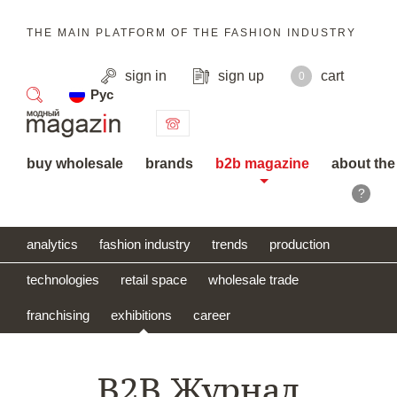
THE MAIN PLATFORM OF THE FASHION INDUSTRY
sign in
sign up
cart
0
Рус
search
buy wholesale
brands
b2b magazine
about the
?
analytics
fashion industry
trends
production
technologies
retail space
wholesale trade
franchising
exhibitions
career
B2B Журнал