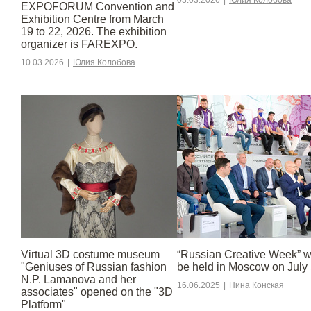
03.03.2026
|
Юлия Колобова
EXPOFORUM Convention and
Exhibition Centre from March
19 to 22, 2026. The exhibition
organizer is FAREXPO.
10.03.2026
|
Юлия Колобова
Virtual 3D costume museum
“Russian Creative Week” wi
"Geniuses of Russian fashion
be held in Moscow on July 
N.P. Lamanova and her
16.06.2025
|
Нина Конская
associates" opened on the "3D
Platform"