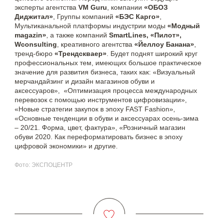
эксперты агентства
VM Guru
, компании
«ОБОЗ
Диджитал»
, Группы компаний
«БЭС Карго»
,
Мультиканальной платформы индустрии моды
«Модный
magazin»
, а также компаний
SmartLines, «Пилот»,
Wconsulting
, креативного агентства
«Йеллоу Банана»
,
тренд-бюро
«Трендскваер»
. Будет поднят широкий круг
профессиональных тем, имеющих большое практическое
значение для развития бизнеса, таких как: «Визуальный
мерчандайзинг и дизайн магазинов обуви и
аксессуаров», «Оптимизация процесса международных
перевозок с помощью инструментов цифровизации»,
«Новые стратегии закупок в эпоху FAST Fashion»,
«Основные тенденции в обуви и аксессуарах осень-зима
– 20/21. Форма, цвет, фактура», «Розничный магазин
обуви 2020. Как переформатировать бизнес в эпоху
цифровой экономики» и другие.
Фото: ЭКСПОЦЕНТР