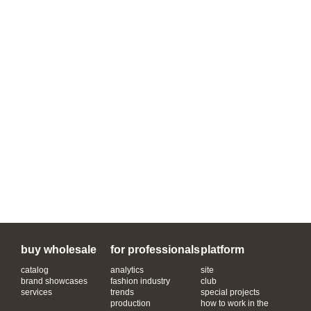
buy wholesale
for professionals
platform
catalog
analytics
site
brand showcases
fashion industry
club
services
trends
special projects
production
how to work in the