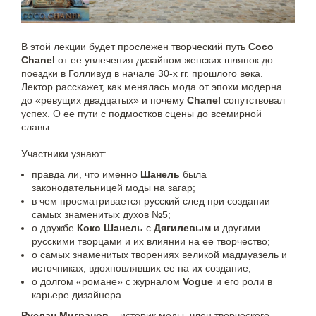
В этой лекции будет прослежен творческий путь
Coco
Chanel
от ее увлечения дизайном женских шляпок до
поездки в Голливуд в начале 30-х гг. прошлого века.
Лектор расскажет, как менялась мода от эпохи модерна
до «ревущих двадцатых» и почему
Chanel
сопутствовал
успех. О ее пути с подмостков сцены до всемирной
славы.
Участники узнают:
правда ли, что именно
Шанель
была
законодательницей моды на загар;
в чем просматривается русский след при создании
самых знаменитых духов №5;
о дружбе
Коко Шанель
с
Дягилевым
и другими
русскими творцами и их влиянии на ее творчество;
о самых знаменитых творениях великой мадмуазель и
источниках, вдохновлявших ее на их создание;
о долгом «романе» с журналом
Voguе
и его роли в
карьере дизайнера.
Руслан Мигранов
– историк моды, член творческого