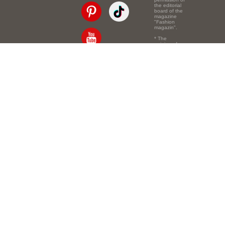
the editorial
board of the
magazine
"Fashion
magazin".
* The
opinion of
the authors
of the texts
Email:
info@e-mm.ru
may
not coincide
with the
Адреса:
point of view
of the
Россия, г. Москва,
editors.
105066, Токмаков
переулок, дом № 16,
строение 2, телефон:
+7-903-140-03-57
Россия, г. Санкт-
Петербург, 191186,
Офисный центр
"Казанский",
Казанская ул, 7,
телефон: 8-800-600-
40-21
Россия, г. Краснодар,
105066, Офисный
центр "Кутузовский",
Северная ул., 490,