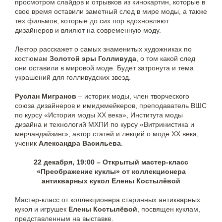
просмотром слайдов и отрывков из кинокартин, которые в
свое время оставили заметный след в мире моды, а также
тех фильмов, которые до сих пор вдохновляют
дизайнеров и влияют на современную моду.
Лектор расскажет о самых знаменитых художниках по
костюмам
Золотой эры Голливуда
, о том какой след
они оставили в мировой моде. Будет затронута и тема
украшений для голливудских звезд.
Руслан Мигранов
– историк моды, член творческого
союза дизайнеров и имиджмейкеров, преподаватель ВШС
по курсу «История моды XX века», Института моды
дизайна и технологий МХПИ по курсу «Витринистика и
мерчандайзинг», автор статей и лекций о моде XX века,
ученик
Александра Васильева
.
22 декабря, 19:00 – Открытый мастер-класс
«Преображение куклы» от коллекционера
антикварных кукол Елены Костылёвой
Мастер-класс от коллекционера старинных антикварных
кукол и игрушек
Елены Костылёвой
, посвящен куклам,
представленным на выставке.