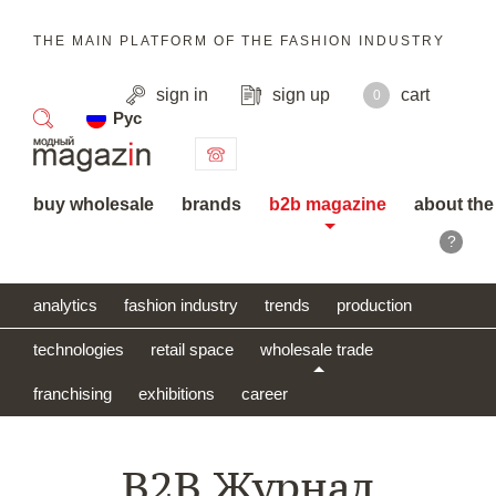
THE MAIN PLATFORM OF THE FASHION INDUSTRY
sign in
sign up
cart
0
Рус
search
buy wholesale
brands
b2b magazine
about the
?
analytics
fashion industry
trends
production
technologies
retail space
wholesale trade
franchising
exhibitions
career
B2B Журнал