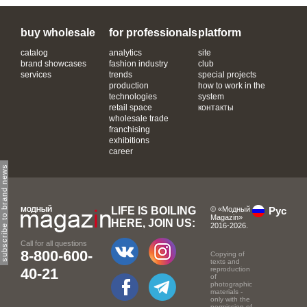
buy wholesale
for professionals
platform
catalog
analytics
site
brand showcases
fashion industry
club
services
trends
special projects
production
how to work in the
technologies
system
retail space
контакты
wholesale trade
franchising
exhibitions
career
subscribe to brand news
LIFE IS BOILING
© «Модный
Рус
Magazin»
HERE, JOIN US:
2016-2026.
Call for all questions
8-800-600-
Copying of
texts and
40-21
reproduction
of
photographic
materials -
only with the
permission of