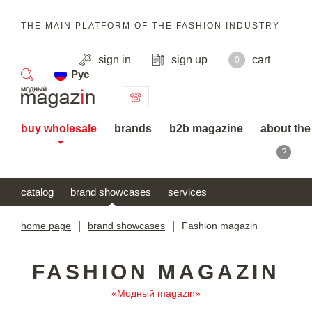
THE MAIN PLATFORM OF THE FASHION INDUSTRY
sign in
sign up
cart
0
Рус
search
buy wholesale
brands
b2b magazine
about the
?
catalog
brand showcases
services
home page
|
brand showcases
|
Fashion magazin
FASHION MAGAZIN
«Модный magazin»