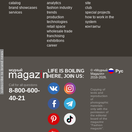
catalog
analytics
site
brand showcases
fashion industry
club
services
trends
special projects
production
how to work in the
technologies
system
retail space
контакты
wholesale trade
franchising
exhibitions
career
subscribe to brand news
LIFE IS BOILING
© «Модный
Рус
Magazin»
HERE, JOIN US:
2016-2026.
Call for all questions
8-800-600-
Copying of
texts and
40-21
reproduction
of
photographic
materials -
only with the
permission of
the editorial
board of the
magazine
"Fashion
magazin".