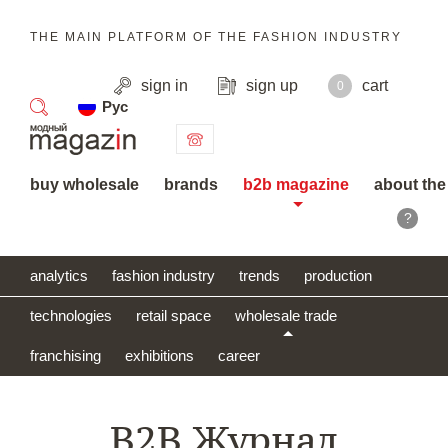
THE MAIN PLATFORM OF THE FASHION INDUSTRY
sign in
sign up
cart
0
Рус
search
buy wholesale
brands
b2b magazine
about the
?
analytics
fashion industry
trends
production
technologies
retail space
wholesale trade
franchising
exhibitions
career
B2B Журнал