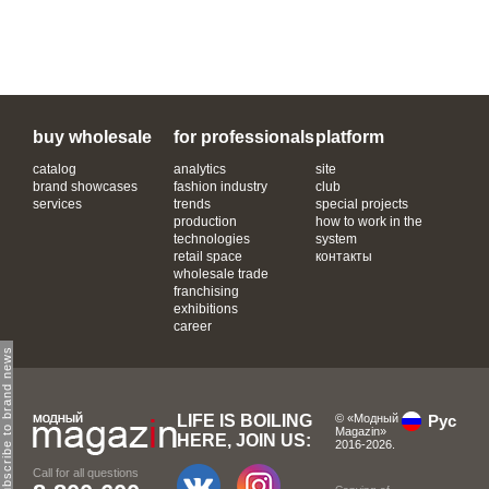
buy wholesale
for professionals
platform
catalog
analytics
site
brand showcases
fashion industry
club
services
trends
special projects
production
how to work in the
technologies
system
retail space
контакты
wholesale trade
franchising
exhibitions
career
subscribe to brand news
LIFE IS BOILING
© «Модный
Рус
Magazin»
HERE, JOIN US:
2016-2026.
Call for all questions