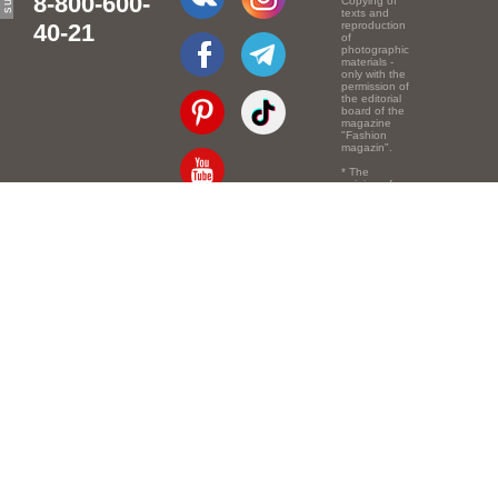
8-800-600-
Copying of
texts and
40-21
reproduction
of
photographic
materials -
only with the
permission of
the editorial
board of the
magazine
"Fashion
magazin".
* The
opinion of
the authors
of the texts
Email:
info@e-mm.ru
may
not coincide
with the
Адреса:
point of view
of the
Россия, г. Москва,
editors.
105066, Токмаков
переулок, дом № 16,
строение 2, телефон:
+7-903-140-03-57
Россия, г. Санкт-
Петербург, 191186,
Офисный центр
"Казанский",
Казанская ул, 7,
телефон: 8-800-600-
40-21