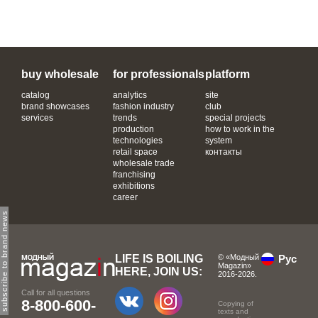
buy wholesale
for professionals
platform
catalog
analytics
site
brand showcases
fashion industry
club
services
trends
special projects
production
how to work in the
technologies
system
retail space
контакты
wholesale trade
franchising
exhibitions
career
subscribe to brand news
LIFE IS BOILING
© «Модный
Рус
Magazin»
HERE, JOIN US:
2016-2026.
Call for all questions
8-800-600-
Copying of
texts and