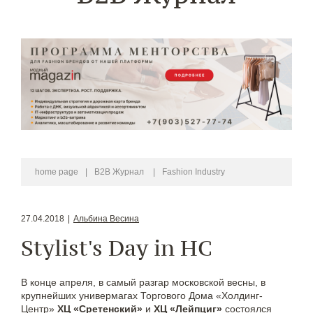
home page
|
B2B Журнал
|
Fashion Industry
27.04.2018
|
Альбина Весина
Stylist's Day in HC
В конце апреля, в самый разгар московской весны, в
крупнейших универмагах Торгового Дома «Холдинг-
Центр»
ХЦ «Сретенский»
и
ХЦ «Лейпциг»
состоялся