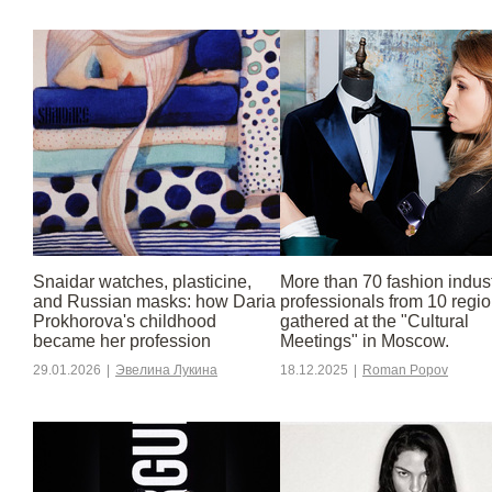
Snaidar watches, plasticine,
More than 70 fashion indus
and Russian masks: how Daria
professionals from 10 regi
Prokhorova's childhood
gathered at the "Cultural
became her profession
Meetings" in Moscow.
29.01.2026
|
Эвелина Лукина
18.12.2025
|
Roman Popov