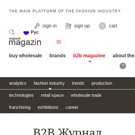
THE MAIN PLATFORM OF THE FASHION INDUSTRY
sign in
sign up
cart
0
Рус
search
buy wholesale
brands
b2b magazine
about the
?
analytics
fashion industry
trends
production
technologies
retail space
wholesale trade
franchising
exhibitions
career
B2B Журнал