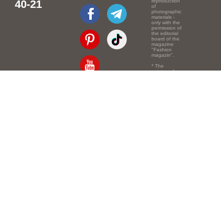
40-21
reproduction
of
photographic
materials -
only with the
permission of
the editorial
board of the
magazine
"Fashion
magazin".
* The
opinion of
the authors
of the texts
Email:
info@e-mm.ru
may
not coincide
with the
Адреса:
point of view
of the
Россия, г. Москва,
editors.
105066, Токмаков
переулок, дом № 16,
строение 2, телефон:
+7-903-140-03-57
Россия, г. Санкт-
Петербург, 191186,
Офисный центр
"Казанский",
Казанская ул, 7,
телефон: 8-800-600-
40-21