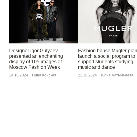
Designer Igor Gulyaev
Fashion house Mugler plan
presented an enchanting
launch a social program to
display of 105 images at
support students studying
Moscow Fashion Week
music and dance
24.10.2024
|
Нина Конская
22.10.2024
|
Юлия Алтынбаева