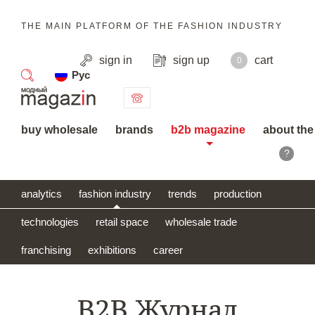
THE MAIN PLATFORM OF THE FASHION INDUSTRY
sign in
sign up
cart
0
Рус
search
buy wholesale
brands
b2b magazine
about the
?
analytics
fashion industry
trends
production
technologies
retail space
wholesale trade
franchising
exhibitions
career
B2B Журнал