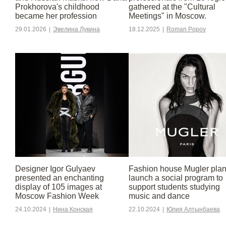
Prokhorova's childhood
gathered at the "Cultural
became her profession
Meetings" in Moscow.
29.01.2026
|
Эвелина Лукина
18.12.2025
|
Roman Popov
Designer Igor Gulyaev
Fashion house Mugler plan
presented an enchanting
launch a social program to
display of 105 images at
support students studying
Moscow Fashion Week
music and dance
24.10.2024
|
Нина Конская
22.10.2024
|
Юлия Алтынбаева