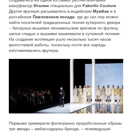
мануфактур
Италии
специально для
Faberlic Couture
.
Другие вручную расшивались в индийском
Мумбае
и в
российском
Павловском посаде
, где до сих пор можно
найти носителей традиционных техник кутюрного декора
– бисерных вышивок люневильским крючком по фатину,
шитья гладью и вышивки кашемиром в сутажной технике.
На создание коллекции ушло несколько тысяч часов
кропотливой работы, поскольку почти все наряды
изготавливались вручную.
Первыми примерили филигранно проработанные образы
три звезды – амбассадораы бренда, – телеведущая