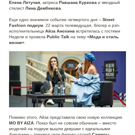
Елена Летучая
, актриса
Равшана Куркова
и звездный
стилист
Лина Дембикова
.
Еще одно значимое событие четвертого дня –
Street
Fashion подиум
. 22 марта телеведущая, блогер и рэп-
исполнительница
Айза Анохина
встретилась с гостями
Недели и провела
Public Talk
на тему
«Мода и стиль
жизни»
.
Помимо этого, Айза представила свою новую коллекцию
MO BY AIZA
. Показ был не совсем обычным – вместо
моделей на подиум вышли девушки с идеальными
фигурами – тренера сети фитнес-студий
Самиры