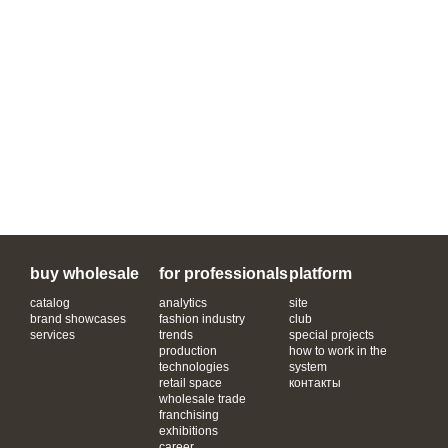
buy wholesale
for professionals
platform
catalog
analytics
site
brand showcases
fashion industry
club
services
trends
special projects
production
how to work in the
technologies
system
retail space
контакты
wholesale trade
franchising
exhibitions
career