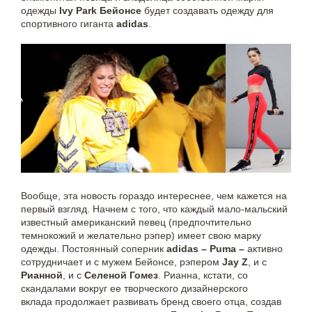
одежды
Ivy Park Бейонсе
будет создавать одежду для
спортивного гиганта
adidas
.
Вообще, эта новость гораздо интереснее, чем кажется на
первый взгляд. Начнем с того, что каждый мало-мальский
известный американский певец (предпочтительно
темнокожий и желательно рэпер) имеет свою марку
одежды. Постоянный соперник
adidas – Puma –
активно
сотрудничает и с мужем Бейонсе, рэпером
Jay Z
, и с
Рианной
, и с
Селеной Гомез
. Рианна, кстати, со
скандалами вокруг ее творческого дизайнерского
вклада продолжает развивать бренд своего отца, создав