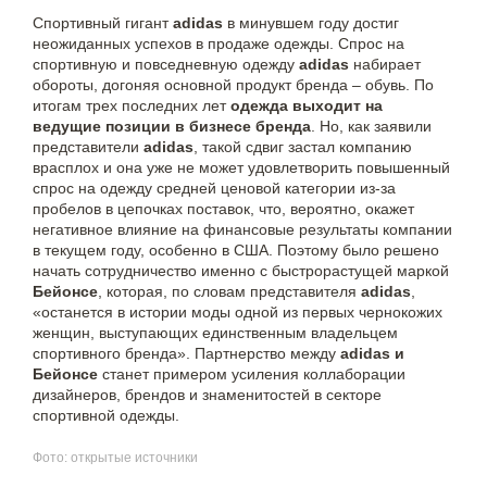
Спортивный гигант
adidas
в минувшем году достиг
неожиданных успехов в продаже одежды. Спрос на
спортивную и повседневную одежду
adidas
набирает
обороты, догоняя основной продукт бренда – обувь. По
итогам трех последних лет
одежда выходит на
ведущие позиции в бизнесе бренда
. Но, как заявили
представители
adidas
, такой сдвиг застал компанию
врасплох и она уже не может удовлетворить повышенный
спрос на одежду средней ценовой категории из-за
пробелов в цепочках поставок, что, вероятно, окажет
негативное влияние на финансовые результаты компании
в текущем году, особенно в США. Поэтому было решено
начать сотрудничество именно с быстрорастущей маркой
Бейонсе
, которая, по словам представителя
adidas
,
«останется в истории моды одной из первых чернокожих
женщин, выступающих единственным владельцем
спортивного бренда». Партнерство между
adidas и
Бейонсе
станет примером усиления коллаборации
дизайнеров, брендов и знаменитостей в секторе
спортивной одежды.
Фото: открытые источники