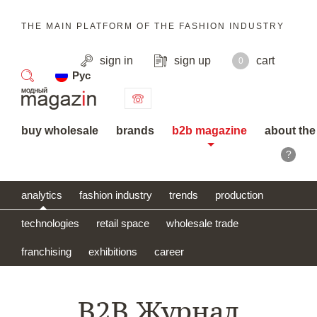
THE MAIN PLATFORM OF THE FASHION INDUSTRY
sign in
sign up
cart
0
Рус
search
buy wholesale
brands
b2b magazine
about the
?
analytics
fashion industry
trends
production
technologies
retail space
wholesale trade
franchising
exhibitions
career
B2B Журнал