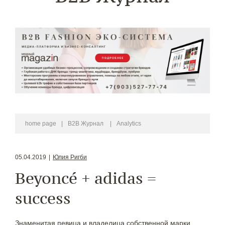
home page
|
B2B Журнал
|
Analytics
05.04.2019
|
Юлия Ригби
Beyoncé + adidas =
success
Знаменитая певица и владелица собственной марки