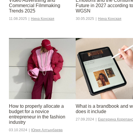
Video Advertising and
Emotions and the Consum
Commercial Filmmaking
Future in 2027 according t
Trends 2025
WGSN
11.08.2025
|
Нина Конская
30.05.2025
|
Нина Конская
How to properly allocate a
What is a brandbook and w
budget for a novice
does it include
entrepreneur in the fashion
27.09.2024
|
Екатерина Корепан
industry
03.10.2024
|
Юлия Алтынбаева