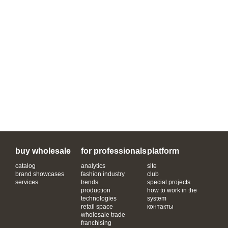
buy wholesale
for professionals
platform
catalog
analytics
site
brand showcases
fashion industry
club
services
trends
special projects
production
how to work in the
technologies
system
retail space
контакты
wholesale trade
franchising