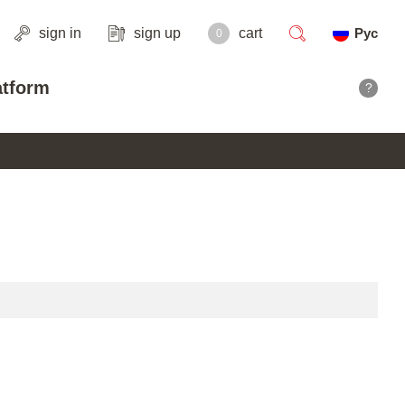
sign in
sign up
cart
Рус
0
search
atform
?