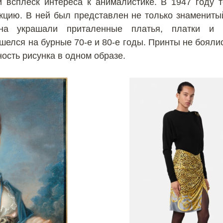
 всплеск интереса к анималистике. В 1947 году 
кцию. В ней был представлен не только знаменитый
тна украшали приталенные платья, платки и 
шелся на бурные 70-е и 80-е годы. Принты не боялис
ость рисунка в одном образе.