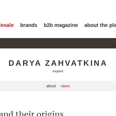
lesale
brands
b2b magazine
about the pl
DARYA ZAHVATKINA
expert
about
news
and their origins