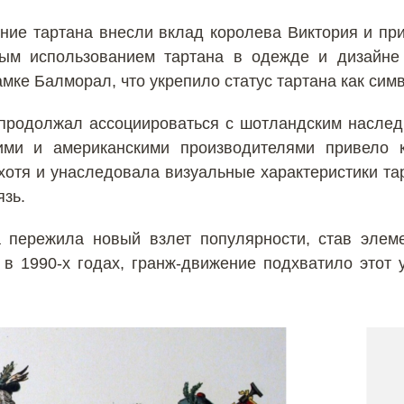
ие тартана внесли вклад королева Виктория и при
ным использованием тартана в одежде и дизайне 
мке Балморал, что укрепило статус тартана как сим
н продолжал ассоциироваться с шотландским наслед
кими и американскими производителями привело
 хотя и унаследовала визуальные характеристики та
язь.
а пережила новый взлет популярности, став элем
 в 1990-х годах, гранж-движение подхватило этот 