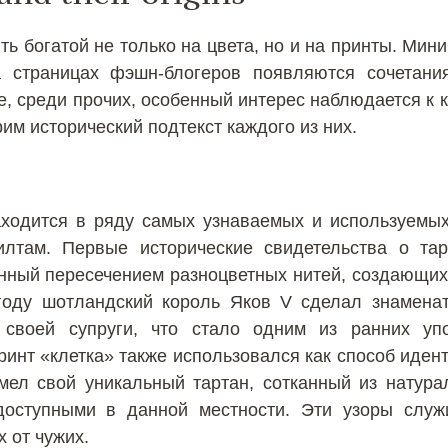
ь богатой не только на цвета, но и на принты. Мин
 страницах фэшн-блогеров появляются сочетани
, среди прочих, особенный интерес наблюдается к кл
им исторический подтекст каждого из них.
находится в ряду самых узнаваемых и используемых
лтам. Первые исторические свидетельства о тар
нный пересечением разноцветных нитей, создающих
году шотландский король Яков V сделал знаменат
 своей супруги, что стало одним из ранних у
инт «клетка» также использовался как способ иден
ел свой уникальный тартан, сотканный из натур
доступными в данной местности. Эти узоры служ
х от чужих.