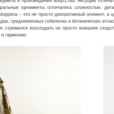
дметы в произведения искусства, несущие отпечат
оральные орнаменты отличались сложностью, дет
Морриса – это не просто декоративный элемент, а
адах, средневековых гобеленах и ботанических атла
ис стремился воссоздать не просто внешнее сходст
 и гармонию.