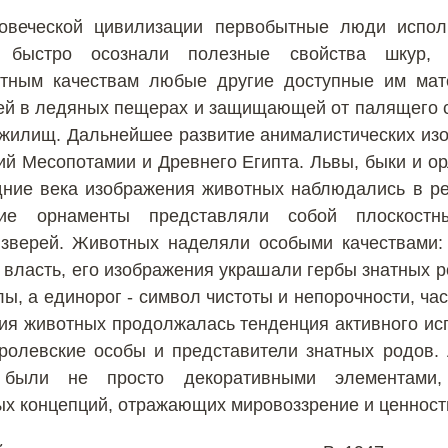
овеческой цивилизации первобытные люди испо
 быстро осознали полезные свойства шкур,
тным качествам любые другие доступные им ма
ей в ледяных пещерах и защищающей от палящего с
 жилищ. Дальнейшее развитие анималистических из
ий Месопотамии и Древнего Египта. Львы, быки и 
дние века изображения животных наблюдались в ре
кие орнаменты представляли собой плоскостн
зверей. Животных наделяли особыми качествами:
 власть, его изображения украшали гербы знатных р
, а единорог - символ чистоты и непорочности, час
ия животных продолжалась тенденция активного ис
ролевские особы и представители знатных родов.
е были не просто декоративными элементами
ых концепций, отражающих мировоззрение и ценност