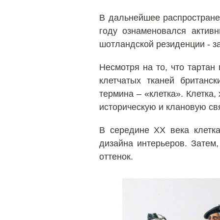
В дальнейшее распространен
году ознаменовался актив
шотландской резиденции - за
Несмотря на то, что тарта
клетчатых тканей британс
термина – «клетка». Клетка,
историческую и клановую св
В середине XX века клетк
дизайна интерьеров. Затем,
оттенок.