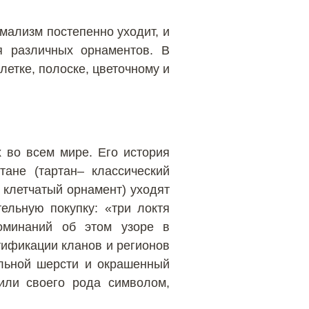
имализм постепенно уходит, и
я различных орнаментов. В
етке, полоске, цветочному и
 во всем мире. Его история
тане (тартан– классический
 клетчатый орнамент) уходят
ельную покупку: «три локтя
поминаний об этом узоре в
тификации кланов и регионов
альной шерсти и окрашенный
или своего рода символом,