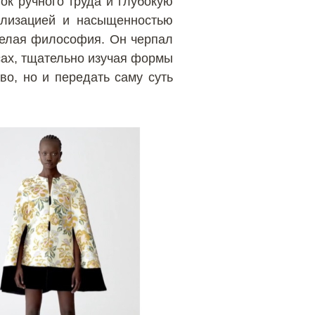
ок ручного труда и глубокую
ализацией и насыщенностью
 целая философия. Он черпал
сах, тщательно изучая формы
во, но и передать саму суть