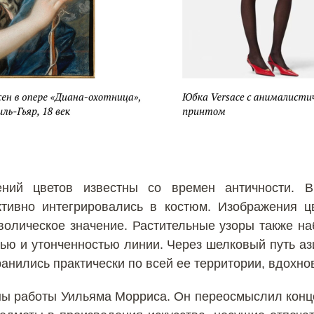
ний цветов известны со времен античности. В
ктивно интегрировались в костюм. Изображения ц
олическое значение. Растительные узоры также на
тью и утонченностью линии. Через шелковый путь а
ранились практически по всей ее территории, вдохн
сны работы Уильяма Морриса. Он переосмыслил конц