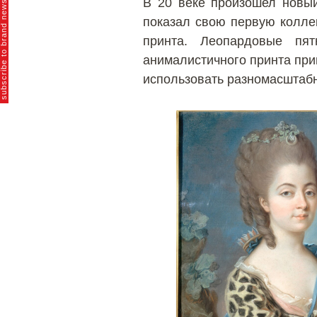
В 20 веке произошел новый
bscribe to brand news
показал свою первую колле
принта. Леопардовые пя
анималистичного принта при
использовать разномасштабн