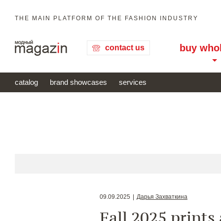
THE MAIN PLATFORM OF THE FASHION INDUSTRY
buy who
contact us
catalog
brand showcases
services
09.09.2025
|
Дарья Захваткина
Fall 2025 prints 